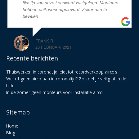
tijdstip van onze keuswerd vastgelegd. Monteurs
hebben puik werk afgeleverd. Zeker aan te
bevelen
FRANK R
26 FEBRUARI 2021
Recente berichten
Thuiswerken in coronatijd leidt tot recordverkoop airco’s
Wel of geen airco aan in coronatijd? Zo koel je veilig af in de
hitte
In de zomer geen monteurs voor installatie airco
Sitemap
Home
Blog