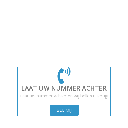
Bent u op zoek naar een airco oplossing voor
thuis?
Wij helpen bij het maken van de juiste keuze.
LAAT UW NUMMER ACHTER
Laat uw nummer achter en wij bellen u terug!
BEL MIJ